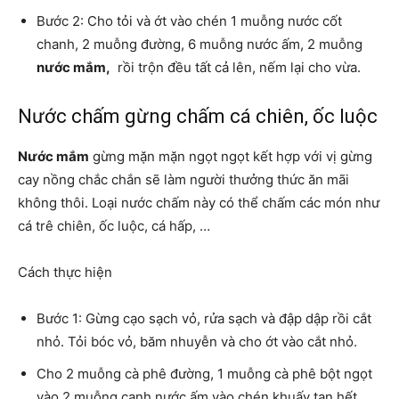
Bước 2: Cho tỏi và ớt vào chén 1 muỗng nước cốt
chanh, 2 muỗng đường, 6 muỗng nước ấm, 2 muỗng
nước mắm,
rồi trộn đều tất cả lên, nếm lại cho vừa.
Nước chấm gừng chấm cá chiên, ốc luộc
Nước mắm
gừng mặn mặn ngọt ngọt kết hợp với vị gừng
cay nồng chắc chắn sẽ làm người thưởng thức ăn mãi
không thôi. Loại nước chấm này có thể chấm các món như
cá trê chiên, ốc luộc, cá hấp, …
Cách thực hiện
Bước 1: Gừng cạo sạch vỏ, rửa sạch và đập dập rồi cắt
nhỏ. Tỏi bóc vỏ, băm nhuyễn và cho ớt vào cắt nhỏ.
Cho 2 muỗng cà phê đường, 1 muỗng cà phê bột ngọt
vào 2 muỗng canh nước ấm vào chén khuấy tan hết.