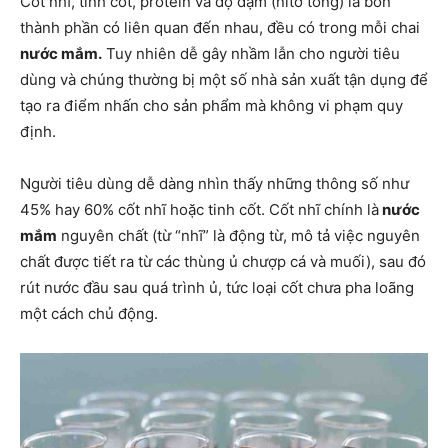
Cốt nhĩ, tinh cốt, protein và độ đạm (nitơ tổng) là bốn
thành phần có liên quan đến nhau, đều có trong mỗi chai
nước mắm.
Tuy nhiên dễ gây nhầm lẫn cho người tiêu
dùng và chúng thường bị một số nhà sản xuất tận dụng để
tạo ra điểm nhấn cho sản phẩm mà không vi phạm quy
định.
Người tiêu dùng dễ dàng nhìn thấy những thông số như
45% hay 60% cốt nhĩ hoặc tinh cốt. Cốt nhĩ chính là
nước
mắm
nguyên chất (từ “nhĩ” là động từ, mô tả việc nguyên
chất được tiết ra từ các thùng ủ chượp cá và muối), sau đó
rút nước đầu sau quá trình ủ, tức loại cốt chưa pha loãng
một cách chủ động.