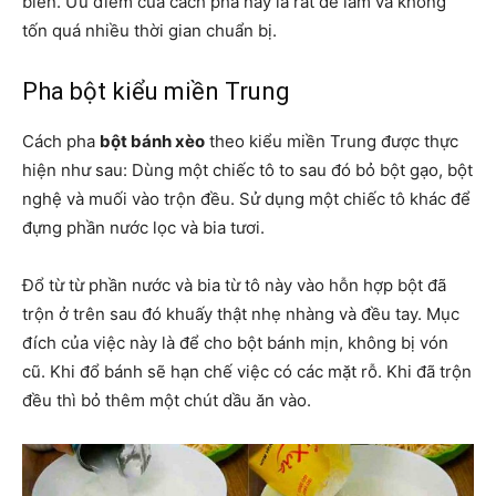
biến. Ưu điểm của cách pha này là rất dễ làm và không
tốn quá nhiều thời gian chuẩn bị.
Pha bột kiểu miền Trung
Cách pha
bột bánh xèo
theo kiểu miền Trung được thực
hiện như sau: Dùng một chiếc tô to sau đó bỏ bột gạo, bột
nghệ và muối vào trộn đều. Sử dụng một chiếc tô khác để
đựng phần nước lọc và bia tươi.
Đổ từ từ phần nước và bia từ tô này vào hỗn hợp bột đã
trộn ở trên sau đó khuấy thật nhẹ nhàng và đều tay. Mục
đích của việc này là để cho bột bánh mịn, không bị vón
cũ. Khi đổ bánh sẽ hạn chế việc có các mặt rỗ. Khi đã trộn
đều thì bỏ thêm một chút dầu ăn vào.