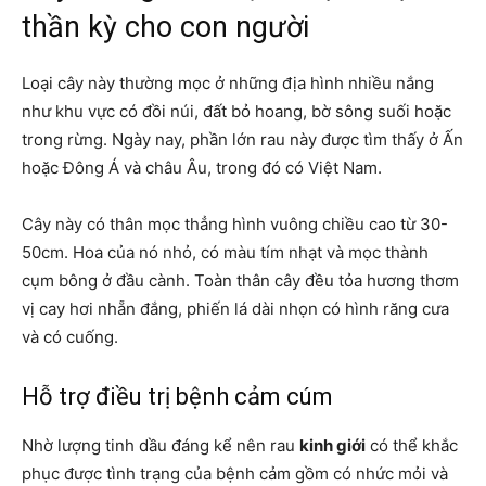
thần kỳ cho con người
Loại cây này thường mọc ở những địa hình nhiều nắng
như khu vực có đồi núi, đất bỏ hoang, bờ sông suối hoặc
trong rừng. Ngày nay, phần lớn rau này được tìm thấy ở Ấn
hoặc Đông Á và châu Âu, trong đó có Việt Nam.
Cây này có thân mọc thẳng hình vuông chiều cao từ 30-
50cm. Hoa của nó nhỏ, có màu tím nhạt và mọc thành
cụm bông ở đầu cành. Toàn thân cây đều tỏa hương thơm
vị cay hơi nhẵn đắng, phiến lá dài nhọn có hình răng cưa
và có cuống.
Hỗ trợ điều trị bệnh cảm cúm
Nhờ lượng tinh dầu đáng kể nên rau
kinh giới
có thể khắc
phục được tình trạng của bệnh cảm gồm có nhức mỏi và