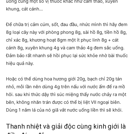
uống cùng một số vị thuốc khác như cam thảo, xuyên
khung, cát cánh…
Để chữa trị cảm cúm, sốt, đau đầu, nhức mình thì hãy đem
8g loại cây này với phòng phong 8g, sài hồ 8g, tiền hồ 8g,
chỉ xác 8g, khương hoạt 8gm một ít phục linh 8g + cát
cánh 8g, xuyên khung 4g và cam thảo 4g đem sắc uống.
Đảm bảo rất nhanh sẽ hồi phục lại sức khỏe nhờ bài thuốc
hiệu quả này.
Hoặc có thể dùng hoa hương giới 20g, bạch chỉ 20g tán
nhỏ, mỗi lần nên dùng 4g trên nấu với nước ấm để ra mồ
hôi. sau khi thức dậy thì súc miệng thấy nước chảy ra một
bên, không nhăn trán được có thể bị liệt VII ngoại biên.
Dùng 1 nắm lá của nó giã vắt nước uống liền thì sẽ khỏi.
Thanh nhiệt và giải độc cùng kinh giới là