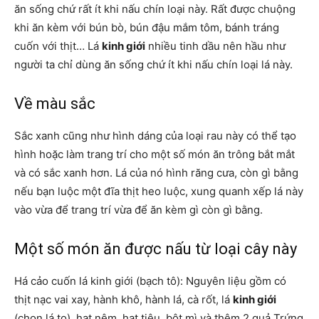
ăn sống chứ rất ít khi nấu chín loại này. Rất được chuộng
khi ăn kèm với bún bò, bún đậu mắm tôm, bánh tráng
cuốn với thịt…
Lá
kinh giới
nhiều tinh dầu nên hầu như
người ta chỉ dùng ăn sống chứ ít khi nấu chín loại lá này.
Về màu sắc
Sắc xanh cũng như hình dáng của loại rau này có thể tạo
hình hoặc làm trang trí cho một số món ăn trông bắt mắt
và có sắc xanh hơn. Lá của nó hình răng cưa, còn gì bằng
nếu bạn luộc một đĩa thịt heo luộc, xung quanh xếp lá này
vào vừa để trang trí vừa để ăn kèm gì còn gì bằng.
Một số món ăn được nấu từ loại cây này
Há cảo cuốn lá kinh giới (bạch tô): Nguyên liệu gồm có
thịt nạc vai xay, hành khô, hành lá, cà rốt, lá
kinh giới
(chọn lá to), hạt nêm, hạt tiêu, bột mì và thêm 2 quả Trứng