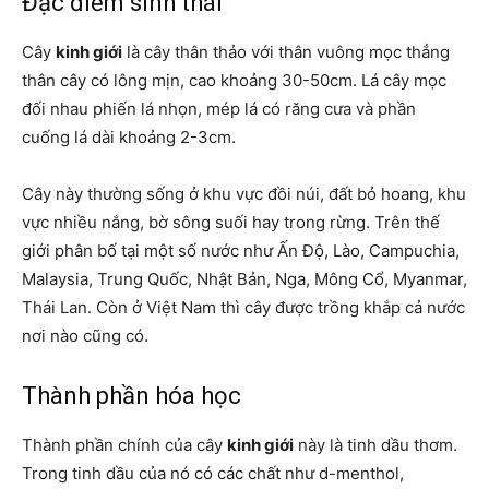
Đặc điểm sinh thái
Cây
kinh giới
là cây thân thảo với thân vuông mọc thẳng
thân cây có lông mịn, cao khoảng 30-50cm. Lá cây mọc
đối nhau phiến lá nhọn, mép lá có răng cưa và phần
cuống lá dài khoảng 2-3cm.
Cây này thường sống ở khu vực đồi núi, đất bỏ hoang, khu
vực nhiều nắng, bờ sông suối hay trong rừng. Trên thế
giới
phân bố tại một số nước như Ấn Độ, Lào, Campuchia,
Malaysia, Trung Quốc, Nhật Bản, Nga, Mông Cổ, Myanmar,
Thái Lan. Còn ở Việt Nam thì cây được trồng khắp cả nước
nơi nào cũng có.
Thành phần hóa học
Thành phần chính của cây
kinh giới
này là tinh dầu thơm.
Trong tinh dầu của nó có các chất như d-menthol,