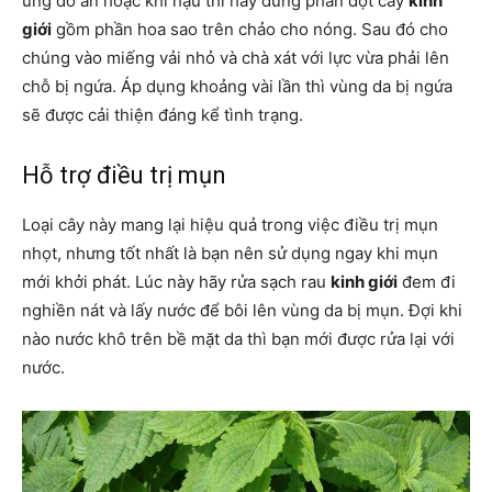
ứng đồ ăn hoặc khí hậu thì hãy dùng phần đọt cây
kinh
giới
gồm phần hoa sao trên chảo cho nóng. Sau đó cho
chúng vào miếng vải nhỏ và chà xát với lực vừa phải lên
chỗ bị ngứa. Áp dụng khoảng vài lần thì vùng da bị ngứa
sẽ được cải thiện đáng kể tình trạng.
Hỗ trợ điều trị mụn
Loại cây này mang lại hiệu quả trong việc điều trị mụn
nhọt, nhưng tốt nhất là bạn nên sử dụng ngay khi mụn
mới khởi phát. Lúc này hãy rửa sạch rau
kinh giới
đem đi
nghiền nát và lấy nước để bôi lên vùng da bị mụn. Đợi khi
nào nước khô trên bề mặt da thì bạn mới được rửa lại với
nước.