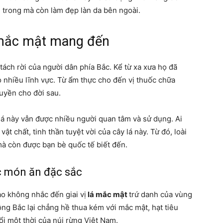
n trong mà còn làm đẹp làn da bên ngoài.
 mắc mật mang đến
tách rời của người dân phía Bắc. Kể từ xa xưa họ đã
o nhiều lĩnh vực. Từ ẩm thực cho đến vị thuốc chữa
ruyền cho đời sau.
lá này vẫn được nhiều người quan tâm và sử dụng. Ai
ật chất, tinh thần tuyệt vời của cây lá này. Từ đó, loài
mà còn được bạn bè quốc tế biết đến.
ác món ăn đặc sắc
o không nhắc đến giai vị
lá mắc mật
trứ danh của vùng
ông Bắc lại chẳng hề thua kém với mắc mật, hạt tiêu
uổi một thời của núi rừng Việt Nam.