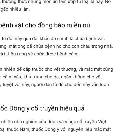
c thưởng thức những món ăn tẩm ướp từ loại lá này. Nó
 gấp nhiều lần.
 bệnh vặt cho đồng bào miền núi
từ đời này qua đời khác đó chính là chữa bệnh vặt.
ừng, mật ong để chữa bệnh ho cho con cháu trong nhà.
và ít tiêu rừng sẽ chữa được bệnh cảm.
iên nhiên để đắp thuốc cho vết thương, và mắc mật cũng
ng cầm máu, khử trùng cho da, ngăn không cho vết
tuyệt vời này, người dân từ đó cho đến này vẫn luôn
uốc Đông y cổ truyền hiệu quả
, nhiều nhà nghiên cứu dược và y học cổ truyền Việt
 loại thuốc Nam, thuốc Đông y với nguyên liệu mắc mật