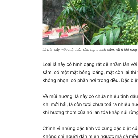
Lá trên cây mắc mật luôn rậm rạp quanh năm, rất ít khi rụng
Loại lá này có hình dạng rất dễ nhầm lẫn với
sẫm, có một mặt bóng loáng, mặt còn lại thì
không nhọn, có phần hơi trong đều. Đặc biệt
Về mùi hương, lá này có chứa nhiều tinh dầ
Khi mới hái, lá còn tươi chưa toả ra nhiều 
khi hương thơm của nó lan tỏa khắp núi rừn
Chình vì những đặc tính vô cùng đặc biệt của
Không chỉ người dân miền ngược mà cả miền