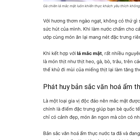
Gà chiên lá mắc mật luôn khiến thực khách yêu thích không
Với hương thơm ngào ngạt, không có thứ gì
sức hút của mình. Khi làm nước chấm cho cá
ướp cùng món ăn lại mang nét đặc trưng riê
Khi kết hợp với
lá mắc mật
, rất nhiều nguyê
là món thịt như thịt heo, gà, bò, trâu, trên 
thể khử đi mùi của miếng thịt lại làm tăng
Phát huy bản sắc văn hoá ẩm t
Là một loại gia vị độc đáo nên mắc mật đượ
chính là điểm đặc trưng giúp bạn bè quốc t
chỉ có cảnh đẹp, món ăn ngon mà còn có nhữ
Bản sắc văn hoá ẩm thực nước ta đã và đang 