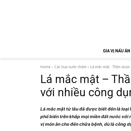
GIA VỊ NẤU ĂN
Home
Các loại nước chấm
Lá mắc mật - Thần dược t
Lá mắc mật – Thần
với nhiều công dụ
Lá mắc mật từ lâu đã được biết đến là loại
phổ biến trên khắp mọi miền đất nước với 
vị món ăn cho đến chữa bệnh, dù là công d