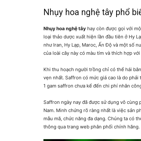
Nhụy hoa nghệ tây phổ bi
Nhụy hoa nghệ tây
hay còn được gọi với một
loại thảo dược xuất hiện lần đầu tiên ở Hy 
như Iran, Hy Lạp, Maroc, Ấn Độ và một số n
của loài cây này có màu tím và thích hợp với
Khi thu hoạch người trồng chỉ có thể hái b
vẹn nhất. Saffron có mức giá cao là do phả
1 gam saffron chưa kể đến chi phí nhân côn
Saffron ngày nay đã được sử dụng vô cùng ph
Nam. Minh chứng rõ ràng nhất là việc sản ph
mẫu mã, chức năng đa dạng. Chúng ta có th
thông qua trang web phân phối chính hãng.