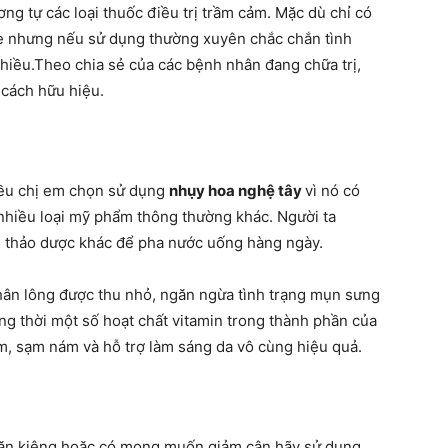
ng tự các loại thuốc điều trị trầm cảm. Mặc dù chỉ có
ẹ nhưng nếu sử dụng thường xuyên chắc chắn tình
nhiều.Theo chia sẻ của các bệnh nhân đang chữa trị,
 cách hữu hiệu.
hiều chị em chọn sử dụng
nhụy hoa nghệ tây
vì nó có
nhiều loại mỹ phẩm thông thường khác. Người ta
i thảo dược khác để pha nước uống hàng ngày.
chân lông được thu nhỏ, ngăn ngừa tình trạng mụn sưng
ng thời một số hoạt chất vitamin trong thành phần của
âm, sạm nám và hỗ trợ làm sáng da vô cùng hiệu quả.
 ăn kiêng hoặc có mong muốn giảm cân hãy sử dụng