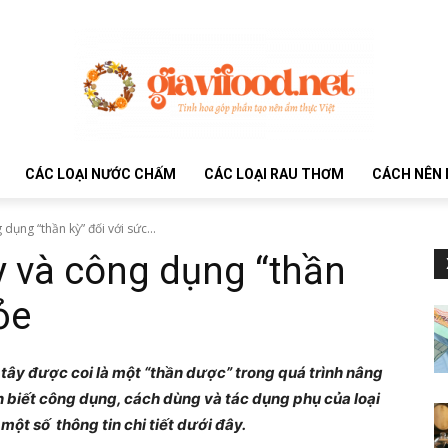
CÁC LOẠI NƯỚC CHẤM
CÁC LOẠI RAU THƠM
CÁCH NÊN 
dụng “thần kỳ” đối với sức...
 và công dụng “thần
ỏe
 tây được coi là một “thần dược” trong quá trình nâng
 biết công dụng, cách dùng và tác dụng phụ của loại
ột số thông tin chi tiết dưới đây.