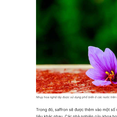
Nhụy hoa nghệ tây được sử dụng phổ biến ở các nước trên t
Trong đó, saffron sẽ được thêm vào một số
liệu khác nhau. Các nhà nghiên cứu khoa họ