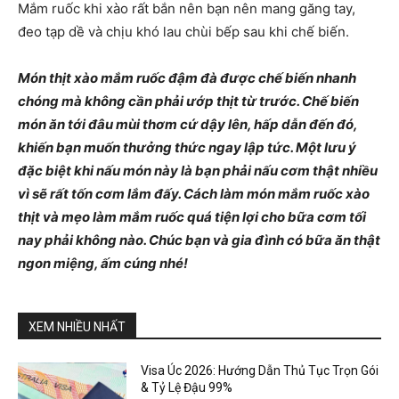
Mắm ruốc khi xào rất bắn nên bạn nên mang găng tay,
đeo tạp dề và chịu khó lau chùi bếp sau khi chế biến.
Món thịt xào mắm ruốc đậm đà được chế biến nhanh
chóng mà không cần phải ướp thịt từ trước. Chế biến
món ăn tới đâu mùi thơm cứ dậy lên, hấp dẫn đến đó,
khiến bạn muốn thưởng thức ngay lập tức. Một lưu ý
đặc biệt khi nấu món này là bạn phải nấu cơm thật nhiều
vì sẽ rất tốn cơm lắm đấy. Cách làm món mắm ruốc xào
thịt và mẹo làm mắm ruốc quá tiện lợi cho bữa cơm tối
nay phải không nào. Chúc bạn và gia đình có bữa ăn thật
ngon miệng, ấm cúng nhé!
XEM NHIỀU NHẤT
Visa Úc 2026: Hướng Dẫn Thủ Tục Trọn Gói
& Tỷ Lệ Đậu 99%