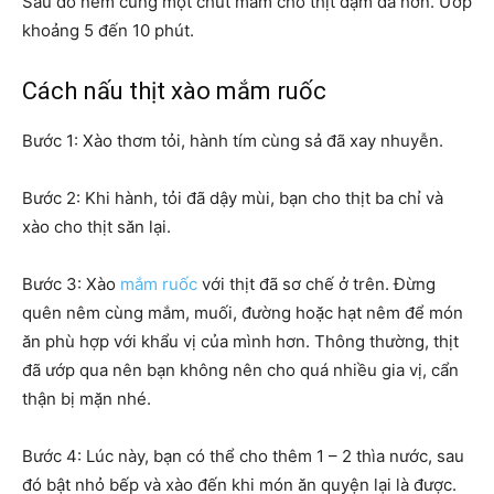
Sau đó nêm cùng một chút mắm cho thịt đậm đà hơn. Ướp
khoảng 5 đến 10 phút.
Cách nấu thịt xào mắm ruốc
Bước 1: Xào thơm tỏi, hành tím cùng sả đã xay nhuyễn.
Bước 2: Khi hành, tỏi đã dậy mùi, bạn cho thịt ba chỉ và
xào cho thịt săn lại.
Bước 3: Xào
mắm ruốc
với thịt đã sơ chế ở trên. Đừng
quên nêm cùng mắm, muối, đường hoặc hạt nêm để món
ăn phù hợp với khẩu vị của mình hơn. Thông thường, thịt
đã ướp qua nên bạn không nên cho quá nhiều gia vị, cẩn
thận bị mặn nhé.
Bước 4: Lúc này, bạn có thể cho thêm 1 – 2 thìa nước, sau
đó bật nhỏ bếp và xào đến khi món ăn quyện lại là được.